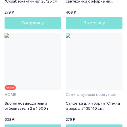
"Скрабер-антижир" 25*25 см.
сантехники с эфирными
маслами шалфея и лаванды
500 мл
279 ₽
408 ₽
В корзину
В корзину
Акция
HOME
Сопутствующая продукция
Экопятновыводитель и
Салфетка для уборки "Стекла
отбеливатель 2 в 1 500 г
и зеркала" 35*40 см.
638 ₽
279 ₽