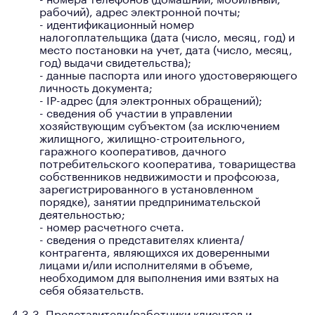
рабочий), адрес электронной почты;
- идентификационный номер
налогоплательщика (дата (число, месяц, год) и
место постановки на учет, дата (число, месяц,
год) выдачи свидетельства);
- данные паспорта или иного удостоверяющего
личность документа;
- IP-адрес (для электронных обращений);
- сведения об участии в управлении
хозяйствующим субъектом (за исключением
жилищного, жилищно-строительного,
гаражного кооперативов, дачного
потребительского кооператива, товарищества
собственников недвижимости и профсоюза,
зарегистрированного в установленном
порядке), занятии предпринимательской
деятельностью;
- номер расчетного счета.
- сведения о представителях клиента/
контрагента, являющихся их доверенными
лицами и/или исполнителями в объеме,
необходимом для выполнения ими взятых на
себя обязательств.
4.3.3. Представители/работники клиентов и