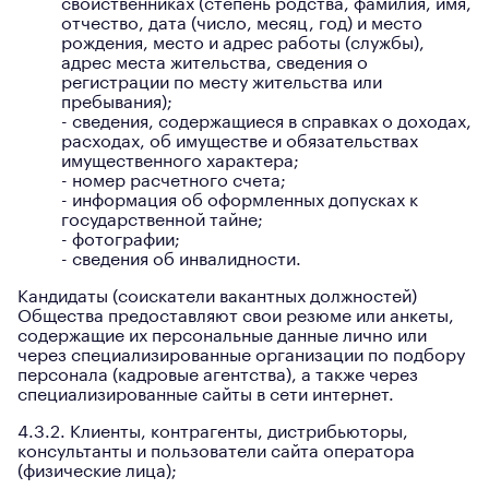
свойственниках (степень родства, фамилия, имя,
отчество, дата (число, месяц, год) и место
рождения, место и адрес работы (службы),
адрес места жительства, сведения о
регистрации по месту жительства или
пребывания);
- сведения, содержащиеся в справках о доходах,
расходах, об имуществе и обязательствах
имущественного характера;
- номер расчетного счета;
- информация об оформленных допусках к
государственной тайне;
- фотографии;
- сведения об инвалидности.
Кандидаты (соискатели вакантных должностей)
Общества предоставляют свои резюме или анкеты,
содержащие их персональные данные лично или
через специализированные организации по подбору
персонала (кадровые агентства), а также через
специализированные сайты в сети интернет.
4.3.2. Клиенты, контрагенты, дистрибьюторы,
консультанты и пользователи сайта оператора
(физические лица);