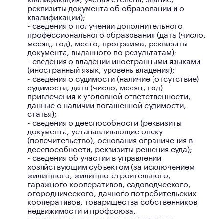
реквизиты документа об образовании и о
квалификации);
- сведения о получении дополнительного
профессионального образования (дата (число,
месяц, год), место, программа, реквизиты
документа, выданного по результатам);
- сведения о владении иностранными языками
(иностранный язык, уровень владения);
- сведения о судимости (наличие (отсутствие)
судимости, дата (число, месяц, год)
привлечения к уголовной ответственности,
данные о наличии погашенной судимости,
статья);
- сведения о дееспособности (реквизиты
документа, устанавливающие опеку
(попечительство), основания ограничения в
дееспособности, реквизиты решения суда);
- сведения об участии в управлении
хозяйствующим субъектом (за исключением
жилищного, жилищно-строительного,
гаражного кооперативов, садоводческого,
огороднического, дачного потребительских
кооперативов, товарищества собственников
недвижимости и профсоюза,