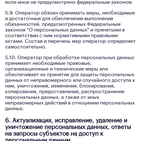
если иное не предусмотрено федеральным законом.
5.9. Оператор обязан принимать меры, необходимые
и достаточные для обеспечения выполнения
обязанностей, предусмотренных Федеральным
законом "О персональных данных" и принятыми в
соответствии с ним нормативными правовыми
актами. Состав и перечень мер оператор определяет
самостоятельно.
5.10. Оператор при обработке персональных данных
принимает необходимые правовые,
организационные и технические меры или
обеспечивает их принятие для защиты персональных
данных от неправомерного или случайного доступа к
ним, уничтожения, изменения, блокирования,
копирования, предоставления, распространения
персональных данных, а также от иных
неправомерных действий в отношении персональных
данных.
6. Актуализация, исправление, удаление и
уничтожение персональных данных, ответы
на запросы субъектов на доступ к
персональным данным