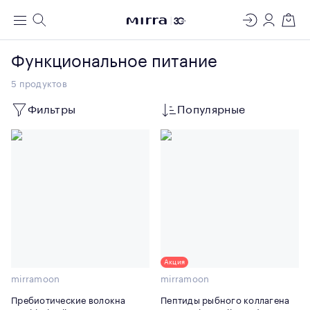
ЛАБОРАТОРИЯ
Меню
Поиск
Регистрация
Вход
Корзин
МОЛЕКУЛЯРНОЙ КОСМЕТОЛОГИИ
Функциональное питание
5
продуктов
Фильтры
Популярные
Акция
mirramoon
mirramoon
Пребиотические волокна
Пептиды рыбного коллагена