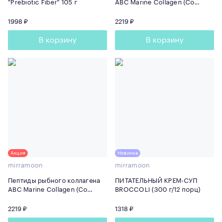
"Prebiotic Fiber" 105 г
ABC Marine Collagen (Со
вкусом Вишни) 165 г
1998 ₽
2219 ₽
В корзину
В корзину
Акция
Новинка
mirramoon
mirramoon
Пептиды рыбного коллагена
ПИТАТЕЛЬНЫЙ КРЕМ-СУП
ABC Marine Collagen (Со
BROCCOLI (300 г/12 порц)
вкусом Апельсина) 165 г
2219 ₽
1318 ₽