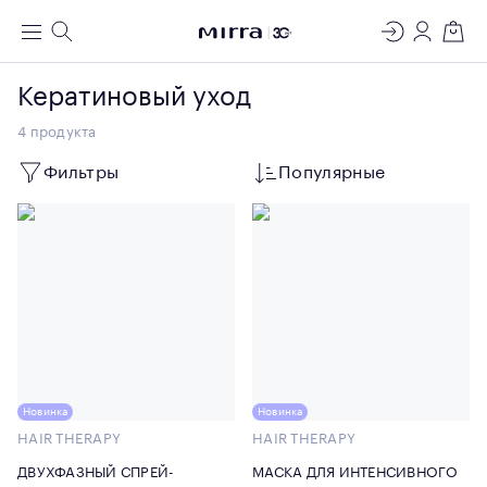
ЛАБОРАТОРИЯ
Меню
Поиск
Регистрация
Вход
Корзин
МОЛЕКУЛЯРНОЙ КОСМЕТОЛОГИИ
Кератиновый уход
4
продукта
Фильтры
Популярные
Новинка
Новинка
HAIR THERAPY
HAIR THERAPY
ДВУХФАЗНЫЙ СПРЕЙ-
МАСКА ДЛЯ ИНТЕНСИВНОГО