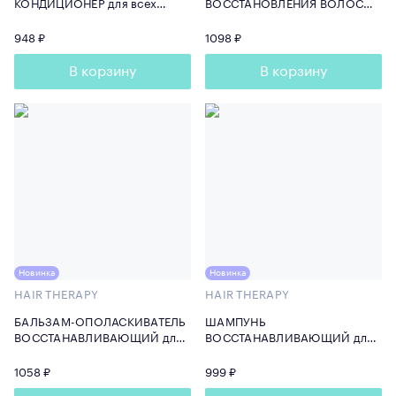
КОНДИЦИОНЕР для всех
ВОССТАНОВЛЕНИЯ ВОЛОС
типов волос 100 мл
200 мл
948 ₽
1098 ₽
В корзину
В корзину
Новинка
Новинка
HAIR THERAPY
HAIR THERAPY
БАЛЬЗАМ-ОПОЛАСКИВАТЕЛЬ
ШАМПУНЬ
ВОССТАНАВЛИВАЮЩИЙ для
ВОССТАНАВЛИВАЮЩИЙ для
всех типов волос Туба 200 мл
всех типов волос 250 мл
1058 ₽
999 ₽