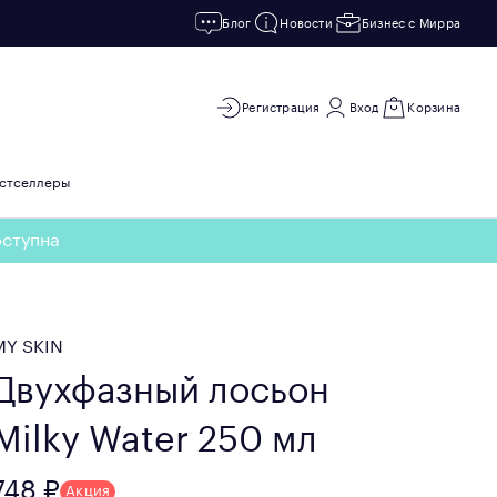
Блог
Новости
Бизнес с Мирра
Регистрация
Вход
Корзина
стселлеры
оступна
MY SKIN
Двухфазный лосьон
Milky Water 250 мл
748 ₽
Акция