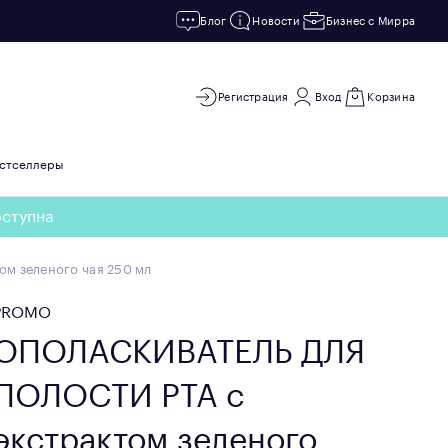
Блог
Новости
Бизнес с Мирра
Регистрация
Вход
Корзина
стселлеры
оступна
м зеленого чая 250 мл
PROMO
ОПОЛАСКИВАТЕЛЬ ДЛЯ
ПОЛОСТИ РТА с
экстрактом зеленого