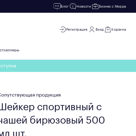
Блог
Новости
Бизнес с Мирра
Регистрация
Вход
Корзина
стселлеры
оступна
Сопутствующая продукция
Шейкер спортивный с
чашей бирюзовый 500
мл шт.