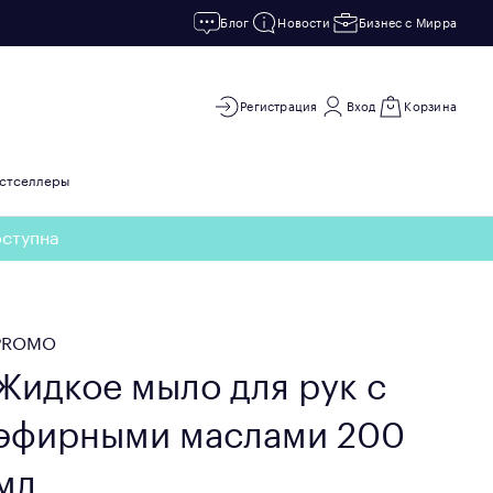
Блог
Новости
Бизнес с Мирра
Регистрация
Вход
Корзина
стселлеры
оступна
PROMO
Жидкое мыло для рук с
эфирными маслами 200
мл