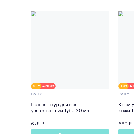
Хит
Акция
Хит
А
DAILY
DAILY
Гель-контур для век
Крем 
увлажняющий Туба 30 мл
кожи Т
678 ₽
689 ₽