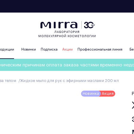
ЛАБОРАТОРИЯ
МОЛЕКУЛЯРНОЙ КОСМЕТОЛОГИИ
родукции
Новинки
Подписка
Акции
Профессиональная линия
Бе
ническим причинам оплата заказа частями временно нед
за телом
Жидкое мыло для рук с эфирными маслами 200 мл
Новинка
Акция