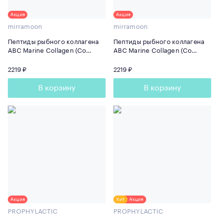
Акция
Акция
mirramoon
mirramoon
Пептиды рыбного коллагена
Пептиды рыбного коллагена
ABC Marine Collagen (Со
ABC Marine Collagen (Со
вкусом Вишни) 165 г
вкусом Апельсина) 165 г
2219 ₽
2219 ₽
В корзину
В корзину
Акция
Хит
Акция
PROPHYLACTIC
PROPHYLACTIC