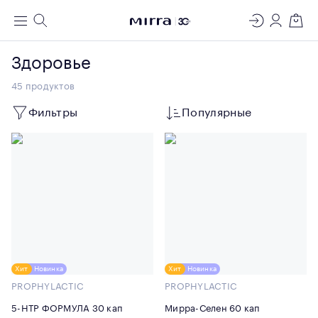
ЛАБОРАТОРИЯ
Меню
Поиск
Регистрация
Вход
Корзин
МОЛЕКУЛЯРНОЙ КОСМЕТОЛОГИИ
Здоровье
45
продуктов
Фильтры
Популярные
Хит
Новинка
Хит
Новинка
PROPHYLACTIC
PROPHYLACTIC
5-HTP ФОРМУЛА 30 кап
Мирра-Селен 60 кап