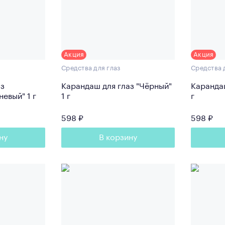
Акция
Акция
Средства для глаз
Средства 
аз
Карандаш для глаз "Чёрный"
Каранда
евый" 1 г
1 г
г
598 ₽
598 ₽
ну
В корзину