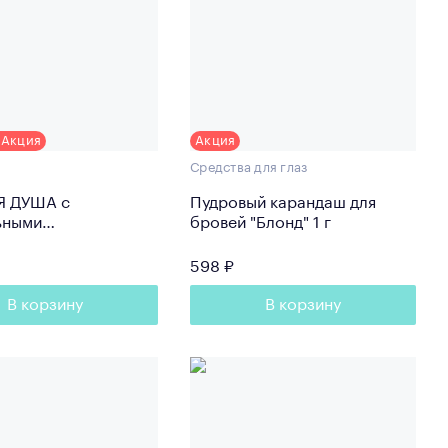
Акция
Акция
Средства для глаз
Я ДУША с
Пудровый карандаш для
ьными
бровей "Блонд" 1 г
ующими частицами
598 ₽
В корзину
В корзину