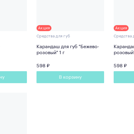
Акция
Акция
Средства для губ
Средства 
б
Карандаш для губ "Бежево-
Каранда
розовый" 1 г
598 ₽
598 ₽
ну
В корзину