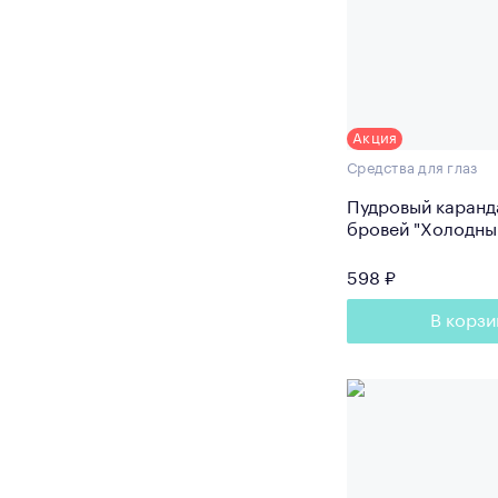
Акция
Средства для глаз
Пудровый каранд
бровей "Холодны
коричневый" 1 г
598 ₽
В корзи