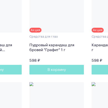
Акция
Акция
Средства для глаз
Средства 
аш для
Пудровый карандаш для
Карандаш
й
бровей "Графит" 1 г
г
598 ₽
598 ₽
ну
В корзину