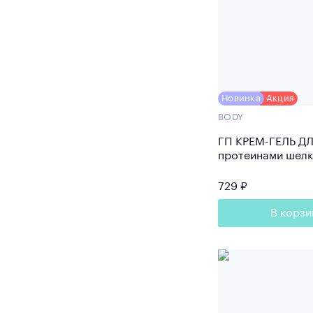
Новинка
Акция
BODY
ГП КРЕМ-ГЕЛЬ Д
протеинами шелк
(Громин 150 белы
729 ₽
В корзи