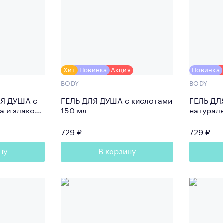
Хит
Новинка
Акция
Новинка
BODY
BODY
ЛЯ ДУША с
ГЕЛЬ ДЛЯ ДУША с кислотами
ГЕЛЬ ДЛ
а и злаков
150 мл
натурал
й овал)
скрабир
150 мл
729 ₽
729 ₽
ну
В корзину