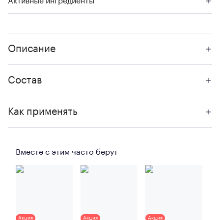
Активные ингредиенты
Описание
Состав
Как применять
Вместе с этим часто берут
Акция
Акция
Акция
Ак