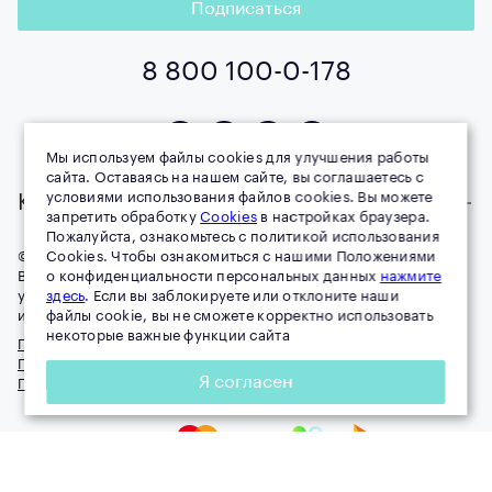
Подписаться
8 800 100-0-178
Мы используем файлы cookies для улучшения работы
сайта. Оставаясь на нашем сайте, вы соглашаетесь с
условиями использования файлов cookies. Вы можете
Компания
запретить обработку
Cookies
в настройках браузера.
Пожалуйста, ознакомьтесь с политикой использования
© 1996–
Cookies. Чтобы ознакомиться с нашими Положениями
2026
MIRRA all rights reserved
Воспроизведение материалов данного сайта возможно при
о конфиденциальности персональных данных
нажмите
условии обязательного размещения активной ссылки на
здесь
. Если вы заблокируете или отклоните наши
источник (mirra.ru).
файлы cookie, вы не сможете корректно использовать
некоторые важные функции сайта
Правовая информация
Политика обработки персональных данных
Я согласен
Публичная оферта