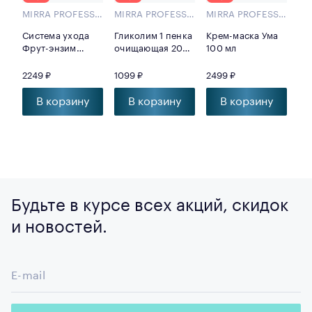
MIRRA PROFESSIONAL
MIRRA PROFESSIONAL
MIRRA PROFESSIONAL
Система ухода
Гликолим 1 пенка
Крем-маска Ума
Ло
Фрут-энзим
очищающая 200
100 мл
то
Набор
мл
дл
и 
2249 ₽
1099 ₽
2499 ₽
97
20
В корзину
В корзину
В корзину
Будьте в курсе всех акций, скидок
и новостей.
E-mail